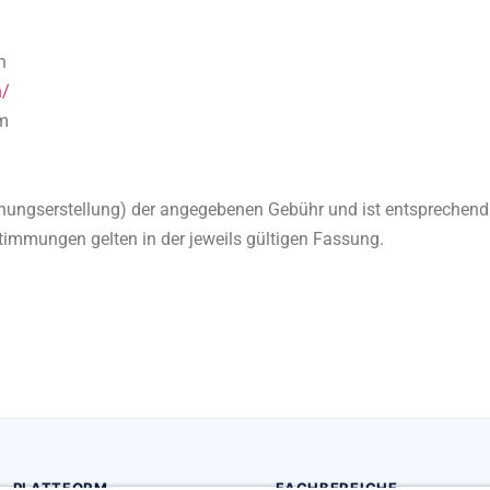
n
n/
am
nungserstellung) der angegebenen Gebühr und ist entsprechend d
mmungen gelten in der jeweils gültigen Fassung.
PLATTFORM
FACHBEREICHE