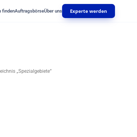
Experte werden
 finden
Auftragsbörse
Über uns
zeichnis „Spezialgebiete“