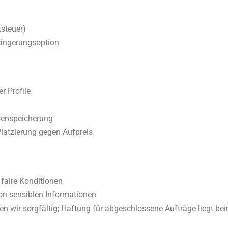
tsteuer)
längerungsoption
r Profile
henspeicherung
Platzierung gegen Aufpreis
faire Konditionen
on sensiblen Informationen
fen wir sorgfältig; Haftung für abgeschlossene Aufträge liegt b