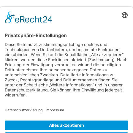
PLATTFORM
FACHBEREICHE
Startseite
Kfz, Maschinen & Verkehr
Experten finden
Bauen, Wohnen & Immobilien
Auftragsbörse
Brandursachen & Forensik
Experte werden
Antik, Kunst & Luxus
IT, EDV & Elektronik
Schadstoffe & Umwelt
Recht & Finanzen
KONTAKT
kontakt@svg-nrw.de
+49 (0) 9187 – 9213500
RECHTLICHES
Impressum
Datenschutzerklärung
AGB