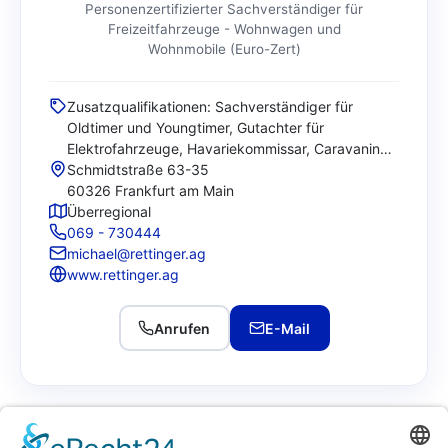
Personenzertifizierter Sachverständiger für
Freizeitfahrzeuge - Wohnwagen und
Wohnmobile (Euro-Zert)
Zusatzqualifikationen: Sachverständiger für
Oldtimer und Youngtimer, Gutachter für
Elektrofahrzeuge, Havariekommissar, Caravaning-
Sachverständiger, Sachverständiger für Schäden
Schmidtstraße 63-35
an Motorrädern, Fahrrädern, Pedelecs, S-Pedelecs
60326 Frankfurt am Main
und E-Bikes, Sachverständiger für durch
Überregional
Waschstraßen verursachte Schäden,
069 - 730444
Sachverständiger für Nutzfahrzeuge,
michael@rettinger.ag
Sachverständiger für Honorarstreitigkeiten.
www.rettinger.ag
Vorsitzender im VKS Verband der unabhängigen
Kfz-Sachverständigen e.V. 2. Fachgebiet
Anrufen
E-Mail
Personenzertifizierter Sachverständiger für
Freizeitfahrzeuge – Wohnwagen und Wohnmobile
– Kfz Schäden- und Bewertung / Kfz-Technik /
Caravaning / Oldtimer / Youngtimer / Zweirad /
Nutzfahrzeuge / Honorar-Gutachten für
Sachverständigen-Rechnungen