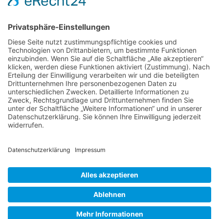
PLATTFORM
FACHBEREICHE
Startseite
Kfz, Maschinen & Verkehr
Experten finden
Bauen, Wohnen & Immobilien
Auftragsbörse
Brandursachen & Forensik
Experte werden
Antik, Kunst & Luxus
IT, EDV & Elektronik
Schadstoffe & Umwelt
Recht & Finanzen
KONTAKT
kontakt@svg-nrw.de
+49 (0) 9187 – 9213500
RECHTLICHES
Impressum
Datenschutzerklärung
AGB
Widerruf
© 2026 gutachter-suche.com · SVG Euro-Zert GmbH